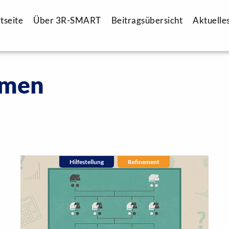
tseite
Über 3R-SMART
Beitragsübersicht
Aktuelle
emen
hnung
(4)
Protokoll
(2)
Reportage
(7)
Hilfestellung
(8)
A
Hilfestellung
Refinement
ion
(1)
Refinement
(4)
Replacement
(9)
Tierschutzrecht
(2)