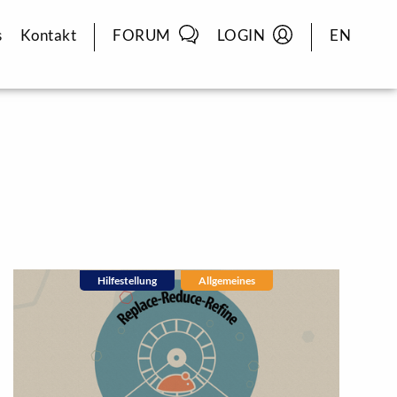
s
Kontakt
FORUM
LOGIN
EN
rtikel
(1)
Hilfestellung
Allgemeines
Allgemeines
(6)