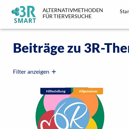
ALTERNATIVMETHODEN
Star
FÜR TIERVERSUCHE
Beiträge zu 3R-Th
Filter anzeigen
Kategorie:
alle anzeigen
(22)
Aufzeic
Hilfestellung
Allgemeines
Thema:
alle anzeigen
(22)
Reduct