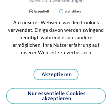
Datenschutzeinstellungen
Tierversuche verstehen
Essentiell
Statistiken
Informationen zu 3R-SMART
Auf unserer Webseite werden Cookies
FAQ
verwendet. Einige davon werden zwingend
Forenregeln
benötigt, während es uns andere
ermöglichen, Ihre Nutzererfahrung auf
Social Media
unserer Webseite zu verbessern.
Twitter
LinkedIn
Akzeptieren
gefördert vom
Nur essentielle Cookies
akzeptieren