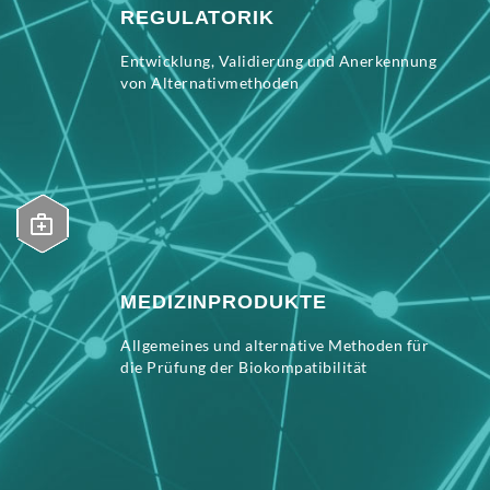
REGULATORIK
Entwicklung, Validierung und Anerkennung
von Alternativmethoden
MEDIZINPRODUKTE
Allgemeines und alternative Methoden für
die Prüfung der Biokompatibilität