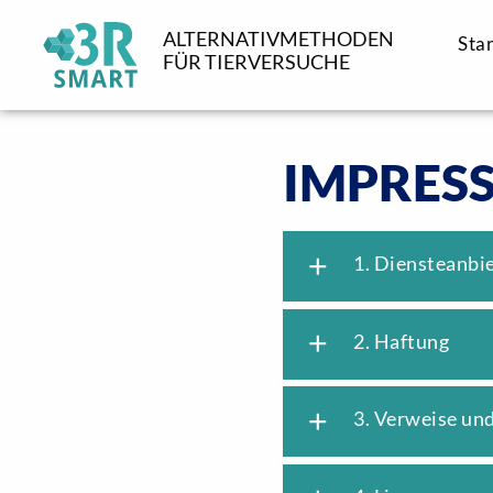
ALTERNATIVMETHODEN
Star
FÜR TIERVERSUCHE
IMPRES
add
1. Diensteanbi
add
2. Haftung
add
3. Verweise und