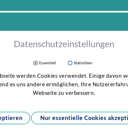
Datenschutzeinstellungen
Essentiell
Statistiken
bseite werden Cookies verwendet. Einige davon 
onen zu 3R-SMART
Social Media
end es uns andere ermöglichen, Ihre Nutzererfahr
Twitter
Webseite zu verbessern.
n
LinkedIn
eptieren
Nur essentielle Cookies akzept