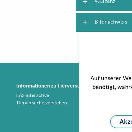
add
4. Lizenz
add
Bildnachweis
Auf unserer We
Informationen zu Tierversuchen
Informati
benötigt, währ
LAS interactive
FAQ
Tierversuche verstehen
Forenregel
Akz